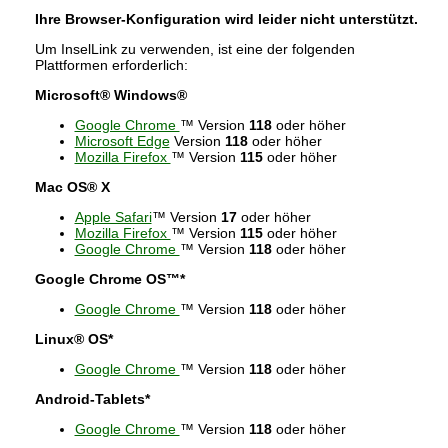
Ihre Browser-Konfiguration wird leider nicht unterstützt.
Um InselLink zu verwenden, ist eine der folgenden
Plattformen erforderlich:
Microsoft® Windows®
Google Chrome
™ Version
118
oder höher
Microsoft Edge
Version
118
oder höher
Mozilla Firefox
™ Version
115
oder höher
Mac OS® X
Apple Safari
™ Version
17
oder höher
Mozilla Firefox
™ Version
115
oder höher
Google Chrome
™ Version
118
oder höher
Google Chrome OS™*
Google Chrome
™ Version
118
oder höher
Linux® OS*
Google Chrome
™ Version
118
oder höher
Android-Tablets*
Google Chrome
™ Version
118
oder höher